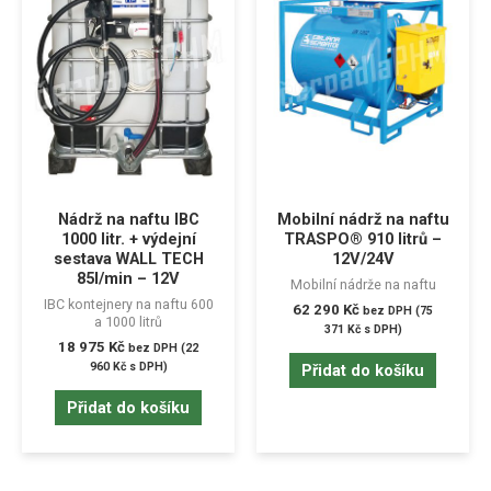
Nádrž na naftu IBC
Mobilní nádrž na naftu
1000 litr. + výdejní
TRASPO® 910 litrů –
sestava WALL TECH
12V/24V
85l/min – 12V
Mobilní nádrže na naftu
IBC kontejnery na naftu 600
62 290
Kč
bez DPH (
75
a 1000 litrů
371
Kč
s DPH)
18 975
Kč
bez DPH (
22
960
Kč
s DPH)
Přidat do košíku
Přidat do košíku