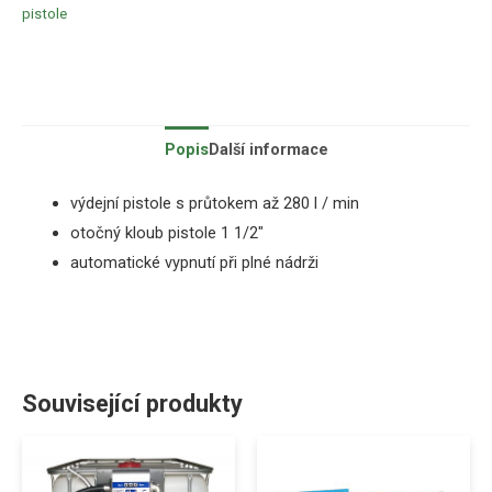
pistole
Popis
Další informace
výdejní pistole
s
průtokem
až
280
l
/
min
otočný
kloub
pistole
1
1/2″
automatické vypnutí
při plné
nádrži
Související produkty