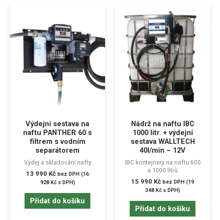
Výdejní sestava na
Nádrž na naftu IBC
naftu PANTHER 60 s
1000 litr. + výdejní
filtrem s vodním
sestava WALLTECH
separátorem
40l/min – 12V
Výdej a skladování nafty
IBC kontejnery na naftu 600
a 1000 litrů
13 990
Kč
bez DPH (
16
15 990
Kč
bez DPH (
19
928
Kč
s DPH)
348
Kč
s DPH)
Přidat do košíku
Přidat do košíku