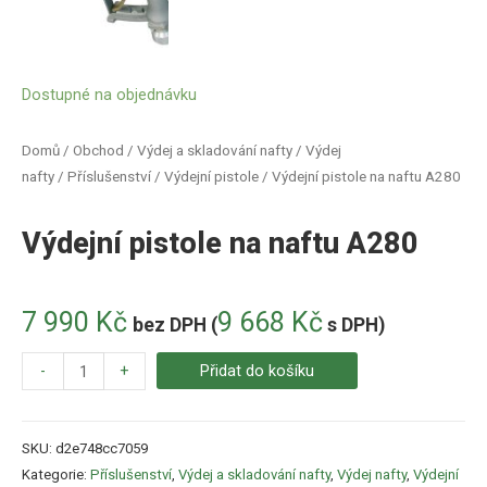
Dostupné na objednávku
Domů
/
Obchod
/
Výdej a skladování nafty
/
Výdej
nafty
/
Příslušenství
/
Výdejní pistole
/ Výdejní pistole na naftu A280
Výdejní pistole na naftu A280
7 990
Kč
9 668
Kč
bez DPH (
s DPH)
-
+
Přidat do košíku
SKU:
d2e748cc7059
Kategorie:
Příslušenství
,
Výdej a skladování nafty
,
Výdej nafty
,
Výdejní