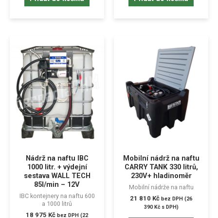
Nádrž na naftu IBC
Mobilní nádrž na naftu
1000 litr. + výdejní
CARRY TANK 330 litrů,
sestava WALL TECH
230V+ hladinoměr
85l/min – 12V
Mobilní nádrže na naftu
IBC kontejnery na naftu 600
21 810
Kč
bez DPH (
26
a 1000 litrů
390
Kč
s DPH)
18 975
Kč
bez DPH (
22