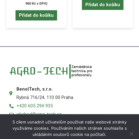
960
Kč
s DPH)
Přidat do košíku
Přidat do košíku
BenolTech, s.r.o.
Rybná 716/24, 110 00 Praha
+420 605 294 935
obchod@agro-tech.cz
S cílem usnadnit uživatelům používat naše webové stránky
využíváme cookies. Používáním našich stránek souhlasíte s
ukládáním souborů cookie na počítači.