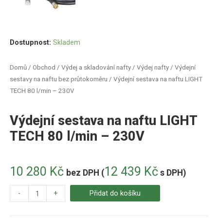
Dostupnost:
Skladem
Domů
/
Obchod
/
Výdej a skladování nafty
/
Výdej nafty
/
Výdejní
sestavy na naftu bez průtokoměru
/ Výdejní sestava na naftu LIGHT
TECH 80 l/min – 230V
Výdejní sestava na naftu LIGHT
TECH 80 l/min – 230V
10 280
Kč
12 439
Kč
bez DPH (
s DPH)
-
+
Přidat do košíku