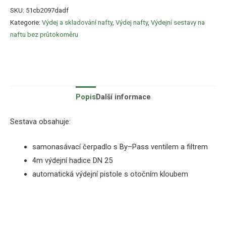
SKU:
51cb2097dadf
Kategorie:
Výdej a skladování nafty
,
Výdej nafty
,
Výdejní sestavy na
naftu bez průtokoměru
Popis
Další informace
Sestava obsahuje:
samonasávací
čerpadlo
s
By
–
Pass
ventilem a filtrem
4m
výdejní
hadice
DN
25
automatická
výdejní pistole s otočním kloubem