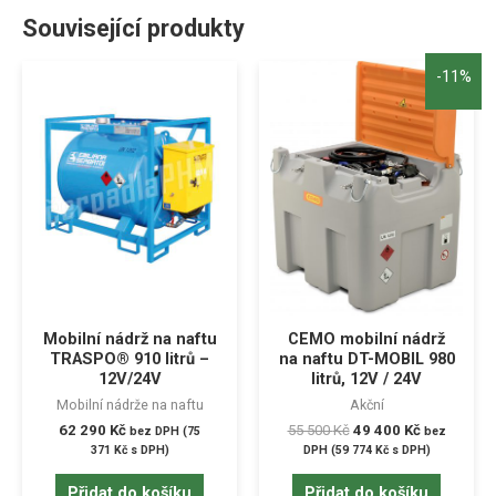
Související produkty
-11%
Mobilní nádrž na naftu
CEMO mobilní nádrž
TRASPO® 910 litrů –
na naftu DT-MOBIL 980
12V/24V
litrů, 12V / 24V
Mobilní nádrže na naftu
Akční
62 290
Kč
55 500
Kč
49 400
Kč
bez DPH (
75
bez
371
Kč
s DPH)
DPH (
59 774
Kč
s DPH)
Přidat do košíku
Přidat do košíku