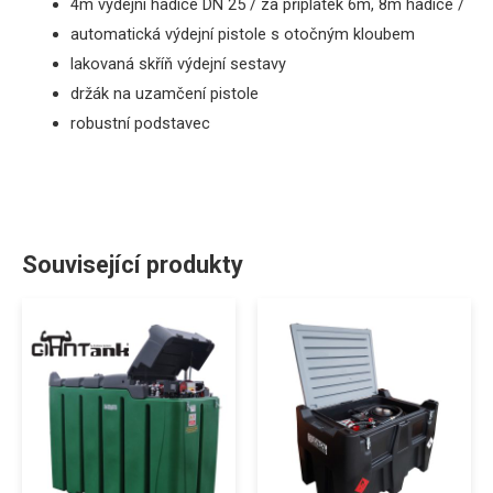
4m
výdejní
hadice
DN
25
/
za
příplatek
6m
,
8m
hadice
/
automatická
výdejní pistole
s
otočným
kloubem
lakovaná
skříň
výdejní
sestavy
držák
na
uzamčení
pistole
robustní
podstavec
Související produkty