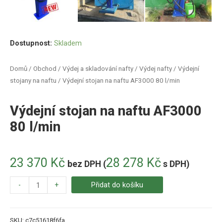
Dostupnost:
Skladem
Domů
/
Obchod
/
Výdej a skladování nafty
/
Výdej nafty
/
Výdejní
stojany na naftu
/ Výdejní stojan na naftu AF3000 80 l/min
Výdejní stojan na naftu AF3000
80 l/min
23 370
Kč
28 278
Kč
bez DPH (
s DPH)
-
+
Přidat do košíku
SKU:
c7c51618f6fa