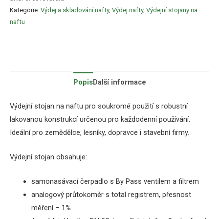
Kategorie:
Výdej a skladování nafty
,
Výdej nafty
,
Výdejní stojany na
naftu
Popis
Další informace
Výdejní stojan na naftu pro soukromé použití s robustní
lakovanou konstrukcí určenou pro každodenní používání.
Ideální pro zemědělce, lesníky, dopravce i stavební firmy.
Výdejní stojan obsahuje:
samonasávací
čerpadlo
s
By
Pass
ventilem a filtrem
analogový
průtokoměr s total registrem
, přesnost
měření – 1%