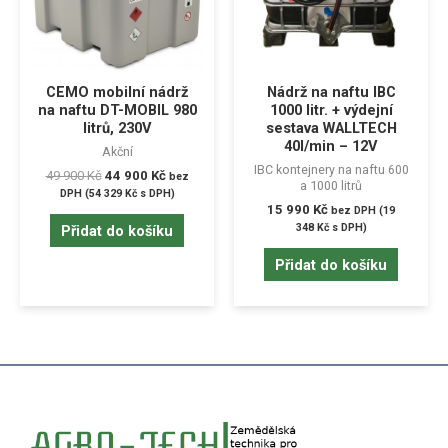
CEMO mobilní nádrž
Nádrž na naftu IBC
na naftu DT-MOBIL 980
1000 litr. + výdejní
litrů, 230V
sestava WALLTECH
40l/min – 12V
Akční
IBC kontejnery na naftu 600
49 900
Kč
44 900
Kč
bez
a 1000 litrů
DPH (
54 329
Kč
s DPH)
15 990
Kč
bez DPH (
19
348
Kč
s DPH)
Přidat do košíku
Přidat do košíku