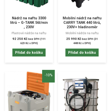
Nádrž na naftu 3300
Mobilní nádrž na naftu
litrů – G-TANK 56l/min
CARRY TANK 440 litrů,
, 230V
230V+ hladinoměr
Plastové nádrže na naftu
Mobilní nádrže na naftu
92 250
Kč
25 990
Kč
bez DPH (
111
bez DPH (
31
623
Kč
s DPH)
448
Kč
s DPH)
Přidat do košíku
Přidat do košíku
-10%