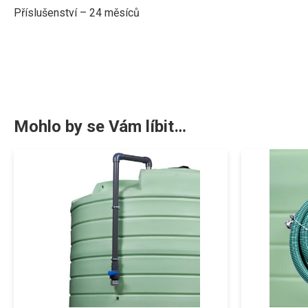
P
říslušenství – 24 měsíců
Mohlo by se Vám líbit…