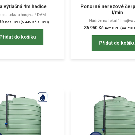
 a výtlačná 4m hadice
Ponorné nerezové čerp
l/min
e na tekutá hnojiva / DAM
Nádrže na tekutá hnojiva
Kč
bez DPH (
5 445
Kč
s DPH)
36 950
Kč
bez DPH (
44 710
Přidat do košíku
Přidat do košík