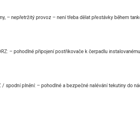
tiny, – nepřetržitý provoz – není třeba dělat přestávky během tan
Z: – pohodlné připojení postřikovače k ​​čerpadlu instalované
/ spodní plnění: – pohodlné a bezpečné nalévání tekutiny do nád