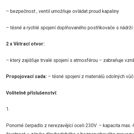
– bezpečnost , ventil umožňuje ovládat proud kapaliny
– těsné a rychlé spojení doplňovaného postřikovače s nádrží
2 x Větrací otvor:
– který zajišťuje trvalé spojení s atmosférou
– zabraňuje vznik
Propojovací sada:
– těsné spojení z materiálů odolných vůči
Volitelné příslušenství:
1.
Ponorné čerpadlo z nerezavějící oceli 230V: – kapacita max. 