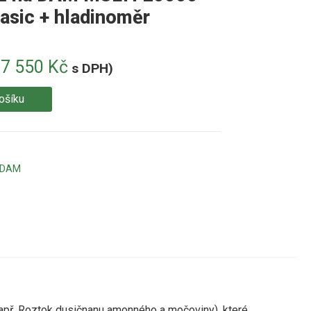
asic + hladinoměr
87 550
Kč
s DPH)
ošíku
/ DAM
apř. Roztok dusičnanu amonného a močoviny), které