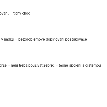
kování, – tichý chod
mu v nádrži – bezproblémové doplňování postřikovače
rže – není třeba používat žebřík, – těsné spojení s cisternou