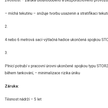
životnost – záruka dlouhodobého a bezporuchového provozu
– míchá tekutinu – snižuje tvorbu usazenin a stratifikaci teku
2.
4 nebo 6 metrová sací-výtlačná hadice ukončená spojkou STOR
3.
Plnicí potrubí v pracovní úrovni ukončené spojkou typu STORZ 
během tankování, – minimalizace rizika úniku
Záruka:
Těsnost nádrží – 5 let