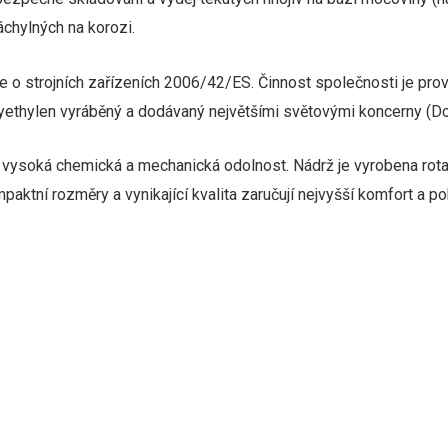
chylných na korozi.
 o strojních zařízeních 2006/42/ES.
Činnost společnosti je pr
olyethylen vyráběný a dodávaný největšími světovými koncerny (D
í, vysoká chemická a mechanická odolnost.
Nádrž je vyrobena rot
paktní rozměry a vynikající kvalita zaručují nejvyšší komfort a poh