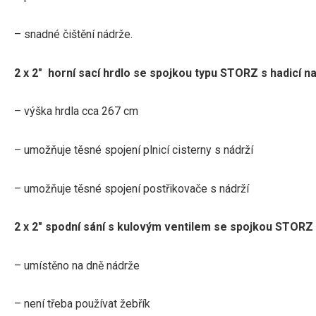
– snadné čištění nádrže.
2 x 2″ horní sací hrdlo se spojkou typu STORZ s hadicí n
– výška hrdla cca 267 cm
– umožňuje těsné spojení plnicí cisterny s nádrží
– umožňuje těsné spojení postřikovače s nádrží
2 x 2″ spodní sání s kulovým ventilem se spojkou STORZ
– umístěno na dně nádrže
– není třeba používat žebřík