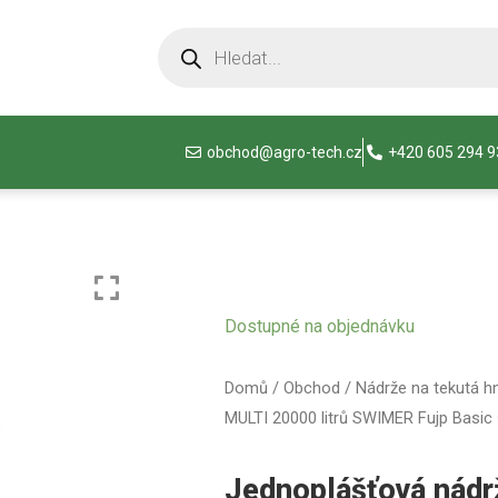
obchod@agro-tech.cz
+420 605 294 
Dostupné na objednávku
Domů
/
Obchod
/
Nádrže na tekutá h
MULTI 20000 litrů SWIMER Fujp Basic
Jednoplášťová nád