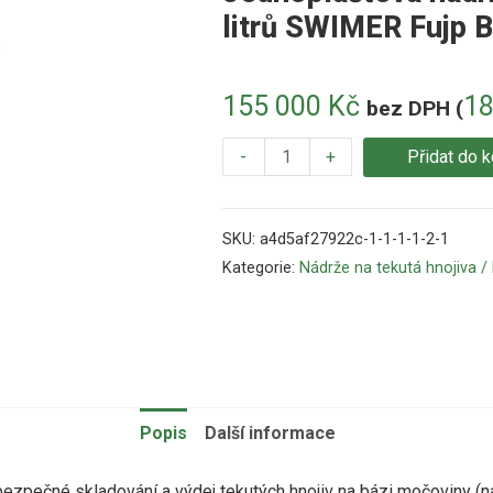
litrů SWIMER Fujp B
155 000
Kč
1
bez DPH (
-
+
Přidat do k
SKU:
a4d5af27922c-1-1-1-1-2-1
Kategorie:
Nádrže na tekutá hnojiva 
Popis
Další informace
zpečné skladování a výdej tekutých hnojiv na bázi močoviny (n