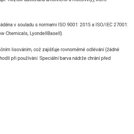
ováděna v souladu s normami ISO 9001: 2015 a ISO/IEC 27001:
ow Chemicals, LyondellBasell).
ačním lisováním, což zajišťuje rovnoměrné odlévání (žádné
odlí při používání.
Speciální barva nádrže chrání před