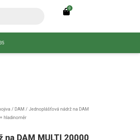
0
935
nojiva / DAM
/ Jednoplášťová nádrž na DAM
 + hladinoměr
rž na DAM MULTI 20000