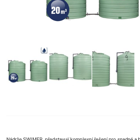
Nádrže SWIMER představují komplexní řešení pro snadné a be