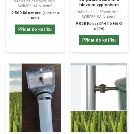
Nádrže na dešťovou vodu
hlavním vypínačem
SWIMER RAIN- černé
Nádrže na dešťovou vodu
2 500
Kč
bez DPH (
3 025
Kč
s
SWIMER RAIN- černé
DPH)
9 000
Kč
bez DPH (
10 890
Kč
Přidat do košíku
s DPH)
Přidat do košíku