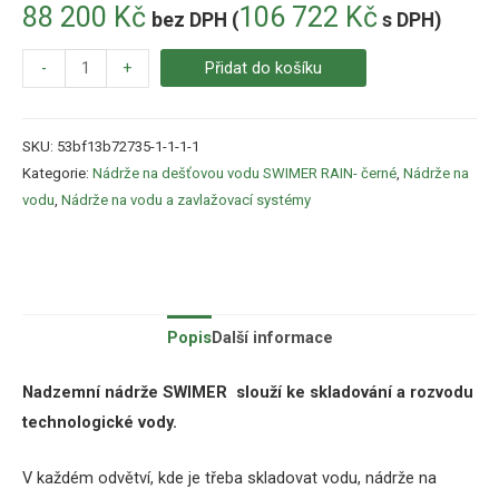
88 200
Kč
106 722
Kč
bez DPH (
s DPH)
-
+
Přidat do košíku
SKU:
53bf13b72735-1-1-1-1
Kategorie:
Nádrže na dešťovou vodu SWIMER RAIN- černé
,
Nádrže na
vodu
,
Nádrže na vodu a zavlažovací systémy
Popis
Další informace
Nadzemní nádrže SWIMER slouží ke skladování a rozvodu
technologické vody.
V každém odvětví, kde je třeba skladovat vodu, nádrže na