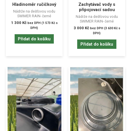
Hladinoměr ručičkový
Zachytávač vody s
připojovací sadou
Nádrže na dešťovou vodu
SWIMER RAIN- černé
Nádrže na dešťovou vodu
SWIMER RAIN- černé
1 300
Kč
bez DPH (
1 573
Kč
s
3 000
Kč
DPH)
bez DPH (
3 630
Kč
s
DPH)
Přidat do košíku
Přidat do košíku