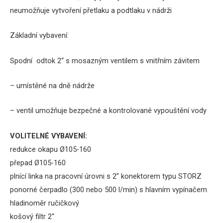
neumožňuje vytvoření přetlaku a podtlaku v nádrži
Základní vybavení:
Spodní odtok 2“ s mosazným ventilem s vnitřním závitem
– umístěné na dně nádrže
– ventil umožňuje bezpečné a kontrolované vypouštění vody
VOLITELNÉ VYBAVENÍ:
redukce okapu Ø105-160
přepad Ø105-160
plnící linka na pracovní úrovni s 2” konektorem typu STORZ
ponorné čerpadlo (300 nebo 500 l/min) s hlavním vypínačem
hladinoměr ručičkový
košový filtr 2“