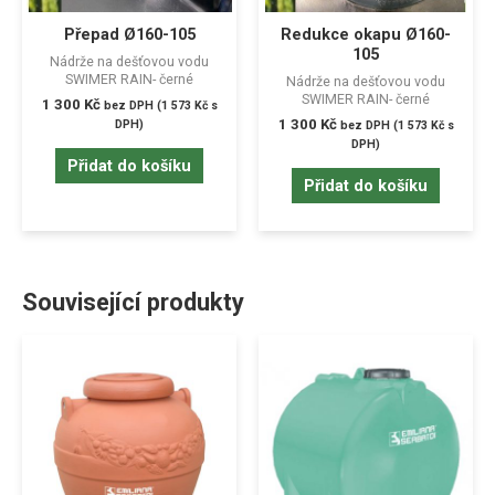
Přepad Ø160-105
Redukce okapu Ø160-
105
Nádrže na dešťovou vodu
SWIMER RAIN- černé
Nádrže na dešťovou vodu
SWIMER RAIN- černé
1 300
Kč
bez DPH (
1 573
Kč
s
1 300
Kč
DPH)
bez DPH (
1 573
Kč
s
DPH)
Přidat do košíku
Přidat do košíku
Související produkty