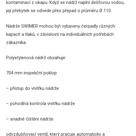
kontaminací z okapu.
Když se nádrž naplní dešťovou vodou,
její přebytek se odvede přes přepad o průměru Ø 110.
Nádrže SWIMER mohou být vybaveny čerpadly různých
kapacit a tlaků, v závislosti na individuálních potřebách
zákazníka.
Polyetylenová nádrž obsahuje:
704 mm inspekční poklop
– přístup do vnitřku nádrže
– pohodlná kontrola vnitřku nádrže
– snadné čištění nádrže
odvzdušňovací ventil, který pracuje automaticky a