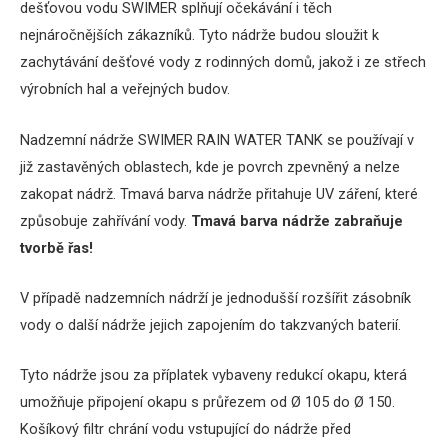
dešťovou vodu SWIMER splňují očekávání i těch
nejnáročnějších zákazníků.
Tyto nádrže budou sloužit k
zachytávání dešťové vody z rodinných domů, jakož i ze střech
výrobních hal a veřejných budov.
Nadzemní nádrže SWIMER RAIN WATER TANK se používají v
již zastavěných oblastech, kde je povrch zpevněný a nelze
zakopat nádrž.
Tmavá barva nádrže přitahuje UV záření, které
způsobuje zahřívání vody.
Tmavá barva nádrže zabraňuje
tvorbě řas!
V případě nadzemních nádrží je jednodušší rozšířit zásobník
vody o další nádrže jejich zapojením do takzvaných baterií.
Tyto nádrže jsou za příplatek vybaveny redukcí okapu, která
umožňuje připojení okapu s průřezem od Ø 105 do Ø 150.
Košíkový filtr chrání vodu vstupující do nádrže před