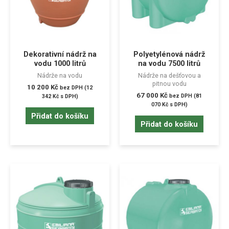
Dekorativní nádrž na
Polyetylénová nádrž
vodu 1000 litrů
na vodu 7500 litrů
Nádrže na vodu
Nádrže na dešťovou a
pitnou vodu
10 200
Kč
bez DPH (
12
67 000
Kč
bez DPH (
81
342
Kč
s DPH)
070
Kč
s DPH)
Přidat do košíku
Přidat do košíku