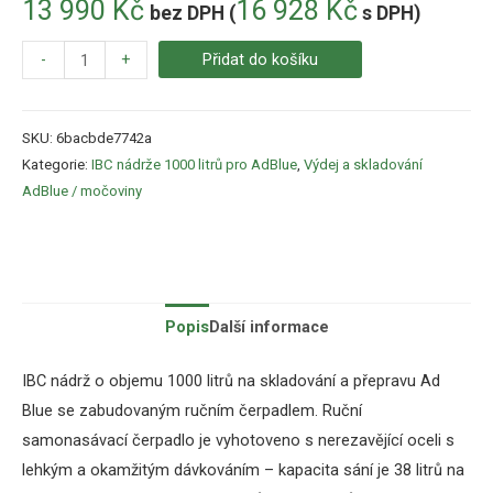
13 990
Kč
16 928
Kč
bez DPH (
s DPH)
-
+
Přidat do košíku
SKU:
6bacbde7742a
Kategorie:
IBC nádrže 1000 litrů pro AdBlue
,
Výdej a skladování
AdBlue / močoviny
Popis
Další informace
IBC nádrž o objemu 1000 litrů na skladování a přepravu Ad
Blue se zabudovaným ručním čerpadlem. Ruční
samonasávací čerpadlo je vyhotoveno s nerezavějící oceli s
lehkým a okamžitým dávkováním – kapacita sání je 38 litrů na