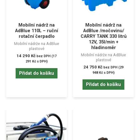
Mobilní nádrž na
Mobilní nádrž na
AdBlue 110L – ruční
AdBlue /močovinu/
rotační čerpadlo
CARRY TANK 330 litrů
12V, 35l/min +
Mobilní nádrže na AdBlue
hladinoměr
plastové
Mobilní nádrže na AdBlue
14 290
Kč
bez DPH (
17
plastové
291
Kč
s DPH)
24 750
Kč
bez DPH (
29
Přidat do košíku
948
Kč
s DPH)
Přidat do košíku