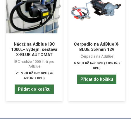
Nádrž na Adblue IBC
Čerpadlo na AdBlue X-
1000L+ výdejní sestava
BLUE 35l/min 12V
X-BLUE AUTOMAT
Čerpadla na AdBlue
IBC nádrže 1000 litrů pro
6 500
Kč
bez DPH (
7 865
Kč
s
AdBlue
DPH)
21 990
Kč
bez DPH (
26
608
Kč
s DPH)
Přidat do košíku
Přidat do košíku