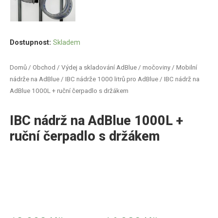
Dostupnost:
Skladem
Domů
/
Obchod
/
Výdej a skladování AdBlue / močoviny
/
Mobilní
nádrže na AdBlue
/
IBC nádrže 1000 litrů pro AdBlue
/ IBC nádrž na
AdBlue 1000L + ruční čerpadlo s držákem
IBC nádrž na AdBlue 1000L +
ruční čerpadlo s držákem