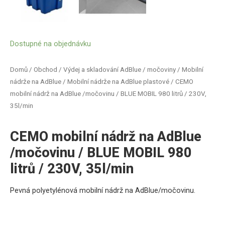
Dostupné na objednávku
Domů
/
Obchod
/
Výdej a skladování AdBlue / močoviny
/
Mobilní
nádrže na AdBlue
/
Mobilní nádrže na AdBlue plastové
/ CEMO
mobilní nádrž na AdBlue /močovinu / BLUE MOBIL 980 litrů / 230V,
35l/min
CEMO mobilní nádrž na AdBlue
/močovinu / BLUE MOBIL 980
litrů / 230V, 35l/min
Pevná polyetylénová mobilní nádrž na AdBlue/močovinu
.