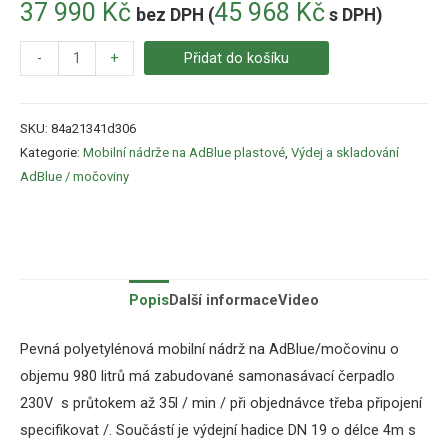
37 990
Kč
45 968
Kč
bez DPH (
s DPH)
-
+
Přidat do košíku
SKU:
84a21341d306
Kategorie:
Mobilní nádrže na AdBlue plastové
,
Výdej a skladování
AdBlue / močoviny
Popis
Další informace
Video
Pevná polyetylénová mobilní nádrž na AdBlue/močovinu o
objemu 980 litrů má zabudované samonasávací čerpadlo
230V s průtokem až 35l / min / při objednávce třeba připojení
specifikovat /. Součástí je výdejní hadice DN 19 o délce 4m s