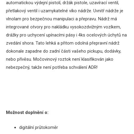
automatickou výdejní pistolí, držák pistole, uzavírací ventil,
přetlakový ventil i uzamykatelné víko nádrže. Uvnitř nádrže je
vlnolam pro bezpečnou manipulaci a přepravu. Nádrž má
integrované otvory pro nakládku vysokozdvižným vozíkem,
drážky pro uchycení upínacími pásy i 4ks ocelových úchytů na
zvedání shora. Tato lehká a přitom odolná přepravní nádrž
dokonale zapadne do zadní části vašeho pickupu, dodávky,
nebo přívěsu. Močovinový roztok není klasifikován jako
nebezpečný, takže není potřeba schválení ADR!
Možnost doplnění o:
digitální průtokoměr