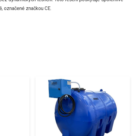
ě
,
označené
značkou
CE
.