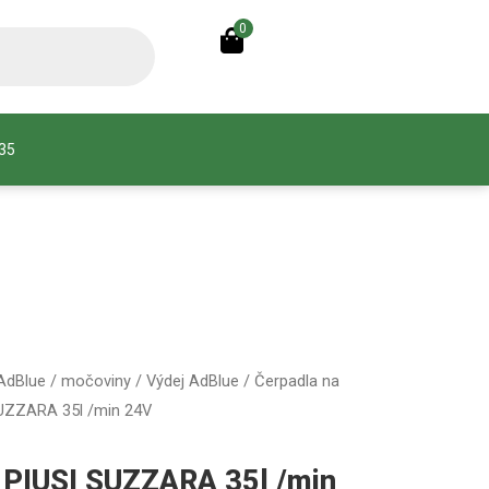
0
935
 AdBlue / močoviny
/
Výdej AdBlue
/
Čerpadla na
SUZZARA 35l /min 24V
 PIUSI SUZZARA 35l /min