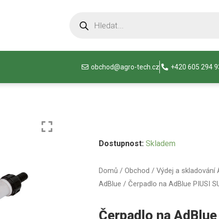
obchod@agro-tech.cz
+420 605 294 
Dostupnost:
Skladem
Domů
/
Obchod
/
Výdej a skladování
AdBlue
/ Čerpadlo na AdBlue PIUSI 
Čerpadlo na AdBlue