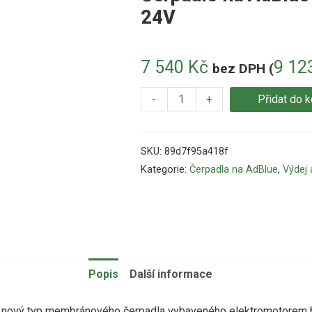
24V
7 540
Kč
9 12
bez DPH (
-
+
Přidat do k
SKU:
89d7f95a418f
Kategorie:
Čerpadla na AdBlue
,
Výdej 
Popis
Další informace
nový typ
membránového
čerpadla
vybaveného
elektromotorem