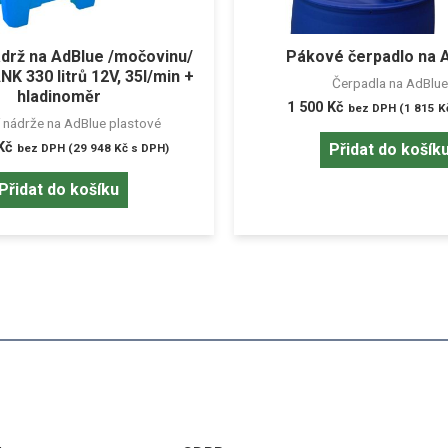
ádrž na AdBlue /močovinu/
Pákové čerpadlo na 
K 330 litrů 12V, 35l/min +
Čerpadla na AdBlue
hladinoměr
1 500
Kč
bez DPH (
1 815
K
 nádrže na AdBlue plastové
Kč
Přidat do košík
bez DPH (
29 948
Kč
s DPH)
Přidat do košíku