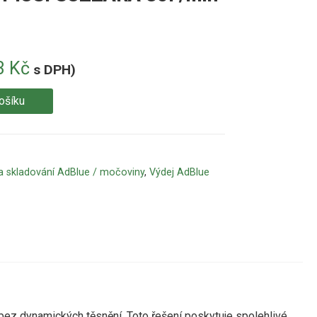
3
Kč
s DPH)
ošíku
a skladování AdBlue / močoviny
,
Výdej AdBlue
bez
dynamických
těsnění.
Toto
řešení
poskytuje spolehlivé