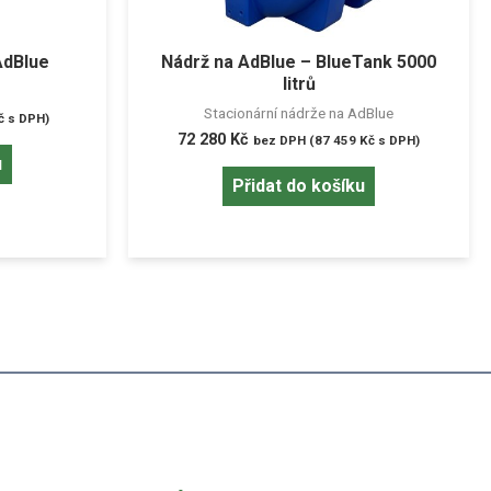
AdBlue
Nádrž na AdBlue – BlueTank 5000
litrů
Stacionární nádrže na AdBlue
č
s DPH)
72 280
Kč
bez DPH (
87 459
Kč
s DPH)
u
Přidat do košíku