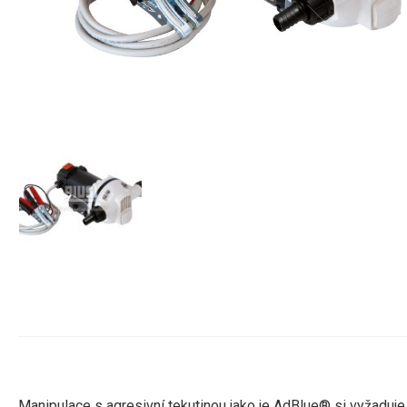
Manipulace
s agresivní
tekutinou
jako
je
AdBlue®
si
vyžaduje