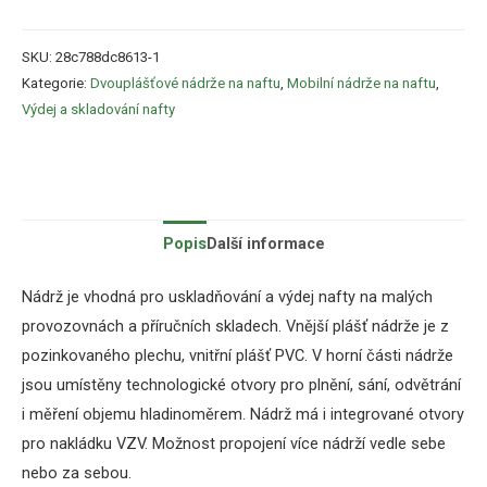
SKU:
28c788dc8613-1
Kategorie:
Dvouplášťové nádrže na naftu
,
Mobilní nádrže na naftu
,
Výdej a skladování nafty
Popis
Další informace
Nádrž
je vhodná
pro
uskladňování
a výdej
nafty
na
malých
provozovnách
a
příručních skladech
.
Vnější plášť
nádrže
je
z
pozinkovaného
plechu
,
vnitřní plášť
PVC
.
V horní části nádrže
jsou umístěny technologické otvory pro plnění, sání, odvětrání
i měření objemu hladinoměrem. Nádrž má i integrované otvory
pro nakládku VZV. Možnost propojení více nádrží vedle sebe
nebo za sebou.