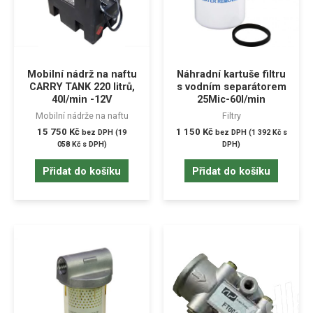
Mobilní nádrž na naftu
Náhradní kartuše filtru
CARRY TANK 220 litrů,
s vodním separátorem
40l/min -12V
25Mic-60l/min
Mobilní nádrže na naftu
Filtry
15 750
Kč
1 150
Kč
bez DPH (
19
bez DPH (
1 392
Kč
s
058
Kč
s DPH)
DPH)
Přidat do košíku
Přidat do košíku