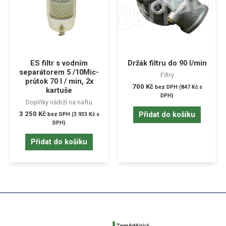
ES filtr s vodním
Držák filtru do 90 l/min
separátorem 5 /10Mic-
Filtry
průtok 70 l / min, 2x
700
Kč
bez DPH (
847
Kč
s
kartuše
DPH)
Doplňky nádrží na naftu
3 250
Kč
Přidat do košíku
bez DPH (
3 933
Kč
s
DPH)
Přidat do košíku