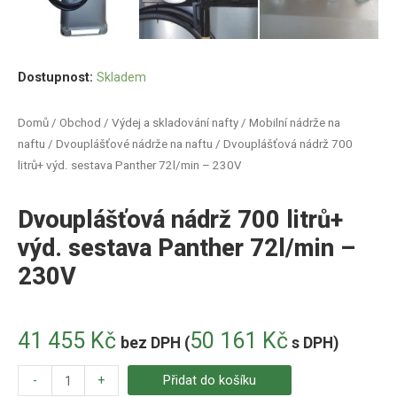
Dostupnost:
Skladem
Domů
/
Obchod
/
Výdej a skladování nafty
/
Mobilní nádrže na
naftu
/
Dvouplášťové nádrže na naftu
/ Dvouplášťová nádrž 700
litrů+ výd. sestava Panther 72l/min – 230V
Dvouplášťová nádrž 700 litrů+
výd. sestava Panther 72l/min –
230V
41 455
Kč
50 161
Kč
bez DPH (
s DPH)
-
+
Přidat do košíku