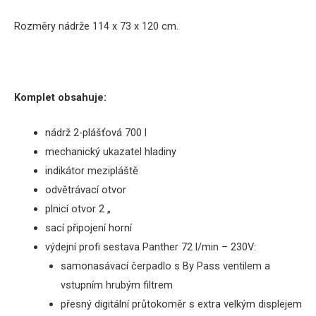
Rozměry
nádrže 114 x 73 x 120 cm.
Komplet obsahuje:
nádrž 2-plášťová 700 l
mechanický
ukazatel hladiny
indikátor
mezipláště
odvětrávací
otvor
plnicí otvor
2
„
sací
připojení
horní
výdejní profi sestava Panther 72 l/min – 230V:
samonasávací
čerpadlo
s
By
Pass
ventilem a
vstupním hrubým filtrem
přesný
digitální průtokoměr s extra velkým displejem