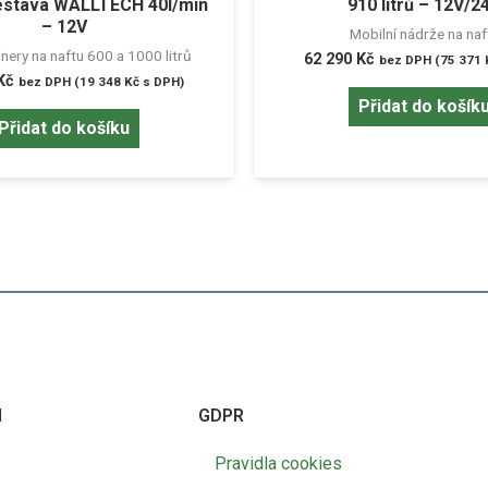
sestava WALLTECH 40l/min
910 litrů – 12V/2
– 12V
Mobilní nádrže na naf
nery na naftu 600 a 1000 litrů
62 290
Kč
bez DPH (
75 371
Kč
bez DPH (
19 348
Kč
s DPH)
Přidat do košík
Přidat do košíku
I
GDPR
Pravidla cookies