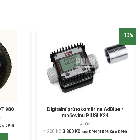
-10%
DT 980
Digitální průtokoměr na AdBlue /
močovinu PIUSI K24
tu
Akční
č
s DPH)
4 200
Kč
3 800
Kč
bez DPH (
4 598
Kč
s DPH)