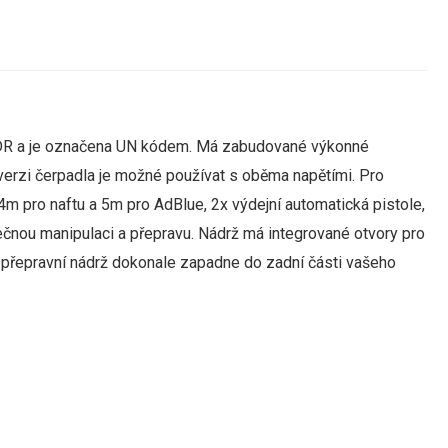
m ADR a je označena UN kódem. Má zabudované výkonné
verzi čerpadla je možné používat s oběma napětími.
Pro
4m pro naftu a 5m pro AdBlue, 2x výdejní automatická pistole,
pečnou manipulaci a přepravu. Nádrž má integrované otvory pro
 přepravní nádrž dokonale zapadne do zadní části vašeho