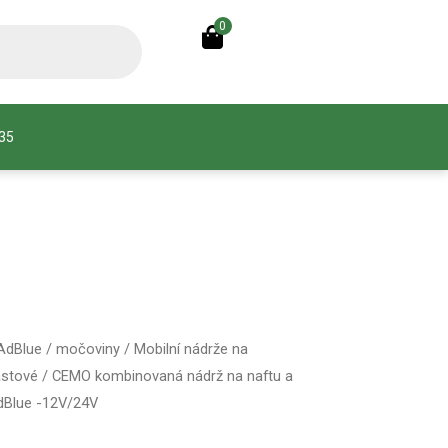
0
935
 AdBlue / močoviny
/
Mobilní nádrže na
astové
/ CEMO kombinovaná nádrž na naftu a
 AdBlue -12V/24V