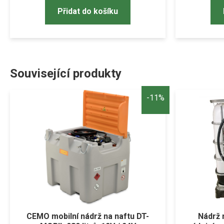
Přidat do košíku
Související produkty
-11%
CEMO mobilní nádrž na naftu DT-
Nádrž n