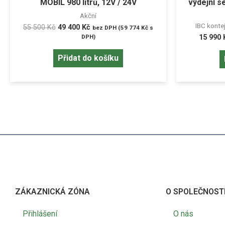
MOBIL 980 litrů, 12V / 24V
výdejní 
Akční
IBC kontej
55 500
Kč
49 400
Kč
bez DPH (
59 774
Kč
s
DPH)
15 990
Přidat do košíku
ZÁKAZNICKÁ ZÓNA
O SPOLEČNOST
Přihlášení
O nás