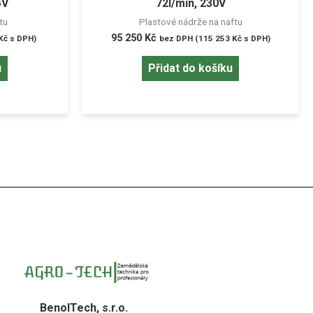
4V
72l/min, 230V
tu
Plastové nádrže na naftu
95 250
Kč
Kč
s DPH)
bez DPH (
115 253
Kč
s DPH)
u
Přidat do košíku
BenolTech, s.r.o.