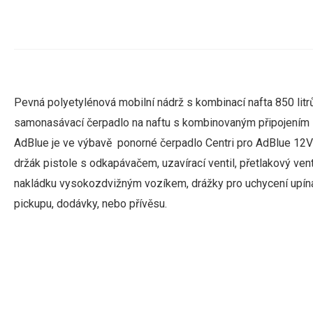
Pevná polyetylénová mobilní nádrž s kombinací nafta 850 lit
samonasávací čerpadlo na naftu s kombinovaným připojením 12
AdBlue je
ve výbavě
ponorné čerpadlo Centri pro AdBlue 12V 
držák pistole s odkapávačem, uzavírací ventil, přetlakový ven
nakládku vysokozdvižným vozíkem, drážky pro uchycení upína
pickupu, dodávky, nebo přívěsu.