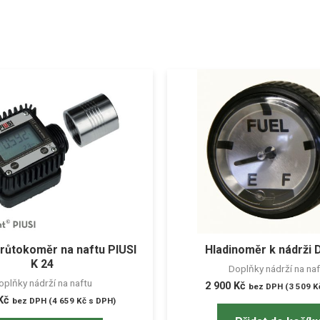
 průtokoměr na naftu PIUSI
Hladinoměr k nádrži 
K 24
Doplňky nádrží na naf
oplňky nádrží na naftu
2 900
Kč
bez DPH (
3 509
K
Kč
bez DPH (
4 659
Kč
s DPH)