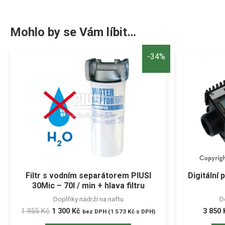
Mohlo by se Vám líbit…
-34%
Filtr s vodním separátorem PIUSI
Digitální
30Mic – 70l / min + hlava filtru
Doplňky nádrží na naftu
D
1 955
Kč
1 300
Kč
3 850
bez DPH (
1 573
Kč
s DPH)