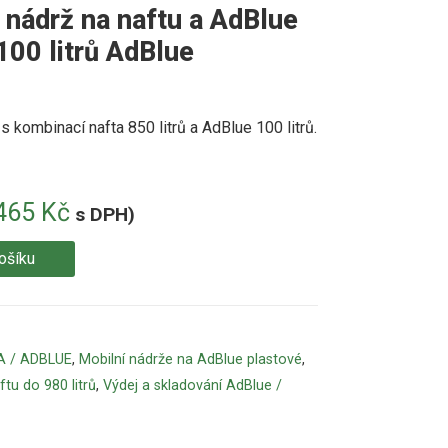
ádrž na naftu a AdBlue
 100 litrů AdBlue
 kombinací nafta 850 litrů a AdBlue 100 litrů.
465
Kč
s DPH)
ošíku
A / ADBLUE
,
Mobilní nádrže na AdBlue plastové
,
tu do 980 litrů
,
Výdej a skladování AdBlue /