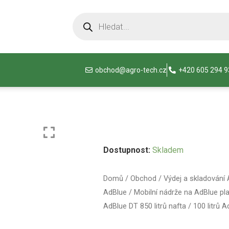
obchod@agro-tech.cz
+420 605 294 
Dostupnost:
Skladem
Domů
/
Obchod
/
Výdej a skladování
AdBlue
/
Mobilní nádrže na AdBlue pl
AdBlue DT 850 litrů nafta / 100 litrů