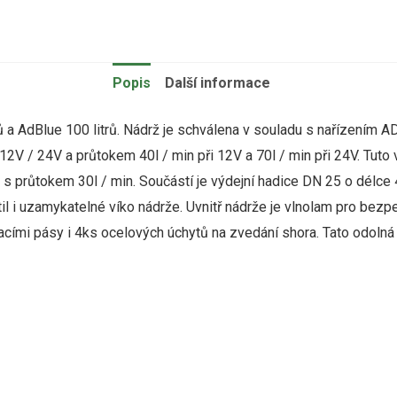
Popis
Další informace
rů a AdBlue 100 litrů. Nádrž je schválena v souladu s nařízení
V / 24V a průtokem 40l / min při 12V a 70l / min při 24V. Tuto 
s průtokem 30l / min. Součástí je výdejní hadice DN 25 o délce 
til i uzamykatelné víko nádrže. Uvnitř nádrže je vlnolam pro bez
cími pásy i 4ks ocelových úchytů na zvedání shora. Tato odolná