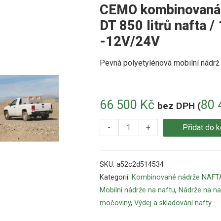
CEMO kombinovaná n
DT 850 litrů nafta /
-12V/24V
Pevná polyetylénová mobilní nádrž s
66 500
Kč
80 
bez DPH (
-
+
Přidat do k
SKU:
a52c2d514534
Kategorií:
Kombinované nádrže NAFT
Mobilní nádrže na naftu
,
Nádrže na naf
močoviny
,
Výdej a skladování nafty