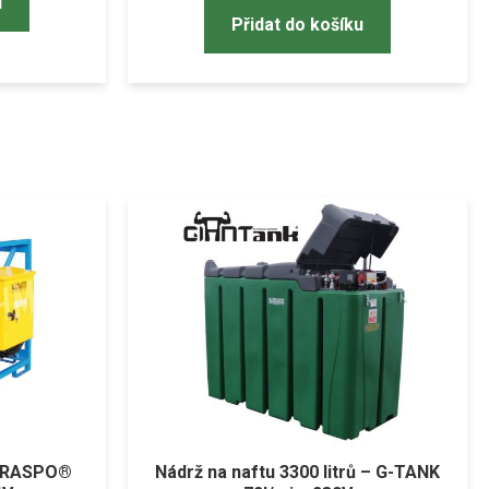
u
Přidat do košíku
 TRASPO®
Nádrž na naftu 3300 litrů – G-TANK