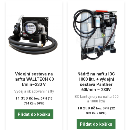
Výdejní sestava na
Nádrž na naftu IBC
naftu WALLTECH 60
1000 litr. + výdejní
l/min–230 V
sestava Panther
60l/min – 230V
Výdej a skladování nafty
IBC kontejnery na naftu 600
11 350
Kč
bez DPH (
13
a 1000 litrů
734
Kč
s DPH)
18 250
Kč
bez DPH (
22
083
Kč
s DPH)
Přidat do košíku
Přidat do košíku