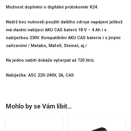
Možnost doplnění o digitální průtokoměr K24.
Nádrž bez nutnosti použití dalšího zdroje napájení jelikož
má vlastní nabíjecí AKU CAS baterii 18 V – 4 Ah i s
nabíječkou 230V. Kompatibilní AKU CAS baterie i s jinými
zařízeními / Metabo, Mafell, Steinel, aj./
Na jedno nabití dokáže vyčerpat až 720 litrů.
Nabíječka: ASC 220-240V, 3A, CAS
Mohlo by se Vám líbit…