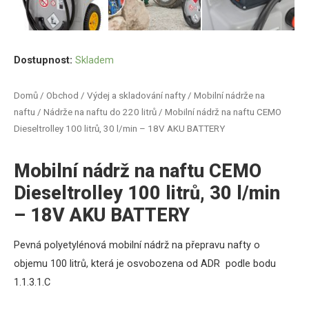
Dostupnost:
Skladem
Domů
/
Obchod
/
Výdej a skladování nafty
/
Mobilní nádrže na
naftu
/
Nádrže na naftu do 220 litrů
/ Mobilní nádrž na naftu CEMO
Dieseltrolley 100 litrů, 30 l/min – 18V AKU BATTERY
Mobilní nádrž na naftu CEMO
Dieseltrolley 100 litrů, 30 l/min
– 18V AKU BATTERY
Pevná polyetylénová
mobilní nádrž
na přepravu nafty
o
objemu 100 litrů,
která je
osvobozena od ADR
podle bodu
1.1.3.1.C