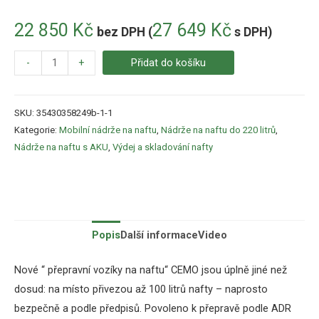
22 850
Kč
27 649
Kč
bez DPH (
s DPH)
-
+
Přidat do košíku
SKU:
35430358249b-1-1
Kategorie:
Mobilní nádrže na naftu
,
Nádrže na naftu do 220 litrů
,
Nádrže na naftu s AKU
,
Výdej a skladování nafty
Popis
Další informace
Video
Nové “ přepravní vozíky na naftu“ CEMO jsou úplně jiné než
dosud: na místo přivezou až 100 litrů nafty – naprosto
bezpečně a podle předpisů. Povoleno k přepravě podle ADR