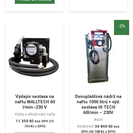
-3%
Výdejní sestava na
Dvouplášťová nádrž na
naftu WALLTECH 60
naftu 1000 litrů + výd.
l/min–230 V
sestava HI TECH
60l/min – 230V
Výdej a skladování nafty
Akční
11 350
Kč
bez DPH (
13
35 820
Kč
34 800
Kč
734
Kč
s DPH)
bez
DPH (
42 108
Kč
s DPH)