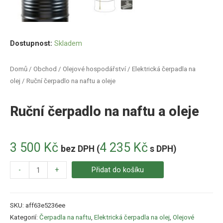
Dostupnost:
Skladem
Domů
/
Obchod
/
Olejové hospodářství
/
Elektrická čerpadla na
olej
/ Ruční čerpadlo na naftu a oleje
Ruční čerpadlo na naftu a oleje
3 500
Kč
4 235
Kč
bez DPH (
s DPH)
-
+
Přidat do košíku
SKU:
aff63e5236ee
Kategorií:
Čerpadla na naftu
,
Elektrická čerpadla na olej
,
Olejové