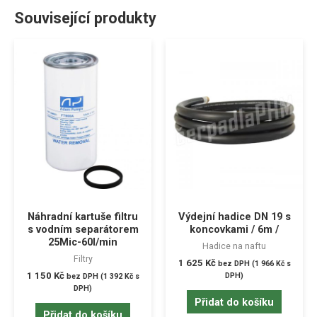
Související produkty
Náhradní kartuše filtru
Výdejní hadice DN 19 s
s vodním separátorem
koncovkami / 6m /
25Mic-60l/min
Hadice na naftu
Filtry
1 625
Kč
bez DPH (
1 966
Kč
s
1 150
Kč
DPH)
bez DPH (
1 392
Kč
s
DPH)
Přidat do košíku
Přidat do košíku