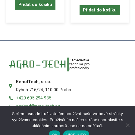
Přidat do košíku
Přidat do košíku
BenolTech, s.r.o.
Rybná 716/24, 110 00 Praha
+420 605 294 935
obchod@agro-tech.cz
S cílem usnadnit uživatelům používat naše webové stránky
využíváme cookies. Používáním našich stránek souhlasíte s
ukládáním souborů cookie na počítači.
OK
VÍCE INFO