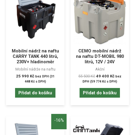
Mobilní nádrž na naftu
CEMO mobilní nádrž
CARRY TANK 440 litrů,
na naftu DT-MOBIL 980
230V+ hladinoměr
litrů, 12V / 24V
Mobilní nádrže na naftu
Akční
25 990
Kč
55 500
Kč
49 400
Kč
bez DPH (
31
bez
448
Kč
s DPH)
DPH (
59 774
Kč
s DPH)
Přidat do košíku
Přidat do košíku
-16%