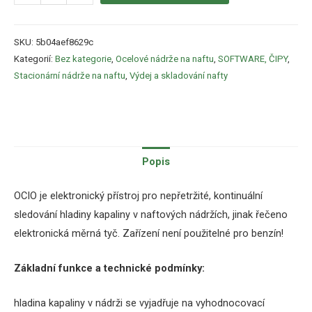
SKU:
5b04aef8629c
Kategorií:
Bez kategorie
,
Ocelové nádrže na naftu
,
SOFTWARE, ČIPY
,
Stacionární nádrže na naftu
,
Výdej a skladování nafty
Popis
OCIO
je
elektronický
přístroj
pro
nepřetržité
, kontinuální
sledování
hladiny
kapaliny
v
naftových
nádržích
,
jinak
řečeno
elektronická
měrná
tyč
.
Zařízení není
použitelné
pro
benzín
!
Základní
funkce
a
technické
podmínky
:
hladina
kapaliny
v
nádrži
se
vyjadřuje
na
vyhodnocovací