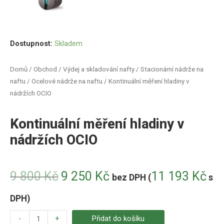
Dostupnost:
Skladem
Domů
/
Obchod
/
Výdej a skladování nafty
/
Stacionární nádrže na
naftu
/
Ocelové nádrže na naftu
/ Kontinuální měření hladiny v
nádržích OCIO
Kontinuální měření hladiny v
nádržích OCIO
9 800
Kč
9 250
Kč
11 193
Kč
bez DPH (
s
DPH)
-
+
Přidat do košíku