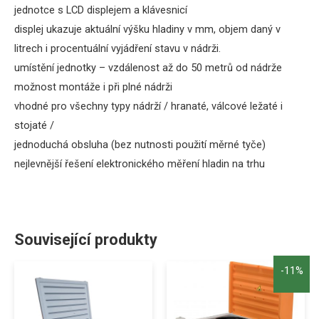
jednotce
s
LCD
displejem
a
klávesnicí
displej
ukazuje
aktuální
výšku
hladiny
v
mm
, objem
daný
v
litrech
i
procentuální vyjádření
stavu
v
nádrži.
umístění
jednotky
–
vzdálenost
až
do
50 metrů
od
nádrže
možnost
montáže
i při plné
nádrži
vhodné pro všechny
typy
nádrží
/
hranaté
,
válcové
ležaté
i
stojaté
/
jednoduchá
obsluha
(
bez nutnosti
použití
měrné
tyče
)
nejlevnější řešení
elektronického
měření
hladin
na
trhu
Související produkty
-11%