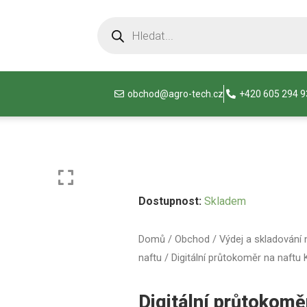
obchod@agro-tech.cz
+420 605 294 
Dostupnost:
Skladem
Domů
/
Obchod
/
Výdej a skladování 
naftu
/ Digitální průtokoměr na naftu
Digitální průtokomě