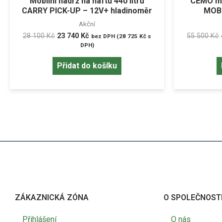
Mobilní nádrž na naftu 440 litrů
CEMO mob
CARRY PICK-UP – 12V+ hladinoměr
MOBIL
Akční
28 100
Kč
23 740
Kč
55 500
Kč
bez DPH (
28 725
Kč
s
DPH)
Přidat do košíku
ZÁKAZNICKÁ ZÓNA
O SPOLEČNOST
Přihlášení
O nás