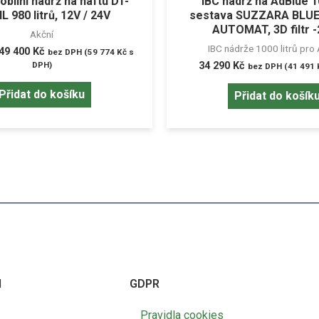
ilní nádrž na naftu DT-
IBC nádrž na AdBlue 
 980 litrů, 12V / 24V
sestava SUZZARA BLUE
AUTOMAT, 3D filtr 
Akční
IBC nádrže 1000 litrů pro
49 400
Kč
bez DPH (
59 774
Kč
s
DPH)
34 290
Kč
bez DPH (
41 491
Přidat do košíku
Přidat do košík
I
GDPR
Pravidla cookies