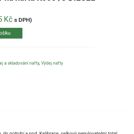
5
Kč
s DPH)
ošíku
ej a skladování nafty
,
Výdej nafty
do potrubí a pod. Kalibrace, celkový nenulovatelný total