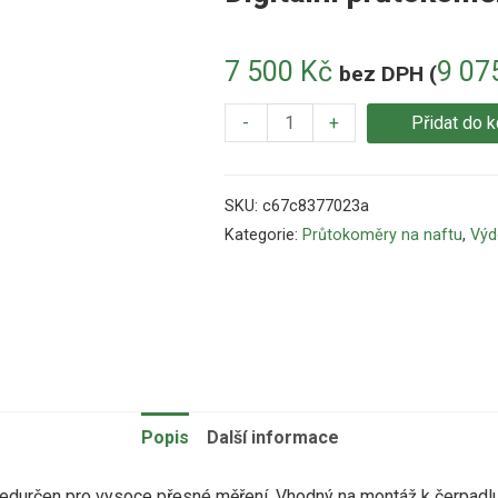
7 500
Kč
9 07
bez DPH (
-
+
Přidat do k
SKU:
c67c8377023a
Kategorie:
Průtokoměry na naftu
,
Výd
Popis
Další informace
ředurčen pro vysoce přesné měření. Vhodný na montáž k čerpadlu, 