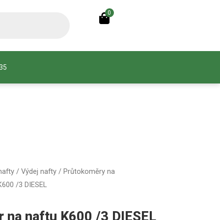
0
935
nafty
/
Výdej nafty
/
Průtokoměry na
 K600 /3 DIESEL
r na naftu K600 /3 DIESEL