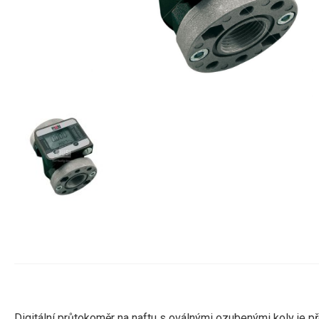
Digitální průtokoměr na naftu s oválnými ozubenými koly je p