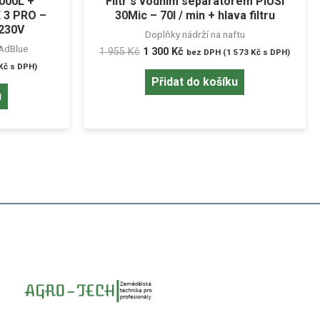
1000L +
Filtr s vodním separátorem PIUSI
 3 PRO –
30Mic – 70l / min + hlava filtru
-230V
Doplňky nádrží na naftu
 AdBlue
1 955
Kč
1 300
Kč
bez DPH (
1 573
Kč
s DPH)
Kč
s DPH)
Přidat do košíku
u